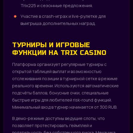
Trix225 и сезонные предложения.
Участие в crash-играх и live-рулетке для
выигрыша дополнительных наград.
ТУРНИРЫ И ИГРОВЫЕ
ФУНКЦИИ НА TRIX CASINO
Платформа организует регулярные турниры с
открытой таблицей выплат и возможностью
отслеживания позиции в турнирной сетке в режиме
реального времени. Используются автоматические
подсчёты баллов, бонусные очки, специальные
быстрые игры для любителей risk-round функций.
Минимальный вход в турнир начинается от 300 RUB.
В демо-режиме доступны ведущие слоты, что
позволяет протестировать геймплей и
волатильность без собственного риска. Механика