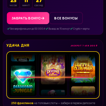
23
11
25
ЧАСОВ
МИНУТ
СЕКУНД
ЗАБРАТЬ БОНУС
ВСЕ БОНУСЫ
Без верификации до 50 000 ₽
Вывод за 15 минут
Crypto + карты
УДАЧА ДНЯ
JACKPOT 7 458 200 ₽
250 фриспинов
на топовые слоты — забери в первом депозите