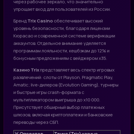
через рабочее зеркало, что значительно
упрощает вход для пользователей из России.
Бренд
Trix Casino
обеспечивает высокий
уровень безопасности, благодаря лицензии
Кюрасао и современной системе верификации
аккаунтов. Отдельное внимание уделяется
программам лояльности, кешбэкам до 12% и
бонусным предложениям с вейджером x35.
Казино Trix
представляет весь спектр игровых
развлечений: слоты от Playson, Pragmatic Play,
Amatic; live-дилеров (Evolution Gaming), турниры
и быстрые игры crash-формата с
мультипликатором выигрыша до x10 000.
Присутствует обширный выбор платежных
шлюзов, включая криптоплатежи и банковские
переводы через СБП.