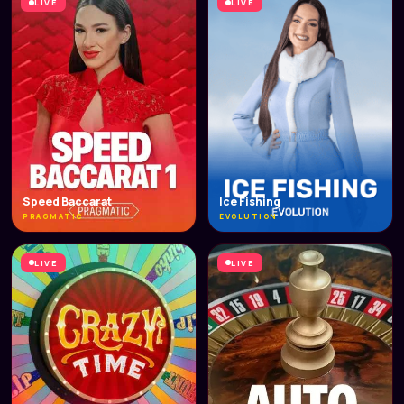
LIVE
LIVE
Speed Baccarat
Ice Fishing
PRAGMATIC
EVOLUTION
LIVE
LIVE