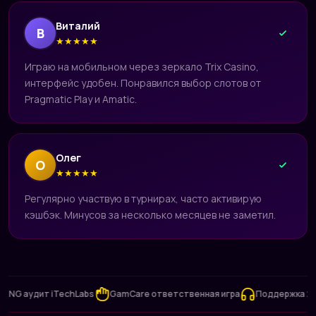
Виталий
В
★
★
★
★
★
Играю на мобильном через зеркало Trix Casino,
интерфейс удобен. Понравился выбор слотов от
Pragmatic Play и Amatic.
Олег
О
★
★
★
★
★
Регулярно участвую в турнирах, часто активирую
кэшбэк. Минусов за несколько месяцев не заметил.
аудит iTechLabs
GamCare ответственная игра
Поддержка 24/7