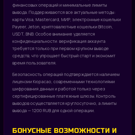
финансовых операций и минимальные лимиты
вывода. Поддерживаются все актуальные методы:
карты Visa, Mastercard, МИР, электронные кошельки
Payeer, Jeton, криптовалютные кошельки Bitcoin,
USDT, BNB. Особое внимание уделяется
конфиденциальности: верификация аккаунта
требуется только при первом крупном выводе
средств, что упрощает быстрый старт и экономит
время пользователя.
Безопасность операций подтверждается наличием
лицензии Кюрасао, современными технологиями
шифрования данных и работой только через
сертифицированные платежные шлюзы. Контроль
выводов осуществляется круглосуточно, а лимиты
вывода — 1200 RUB для одной операции.
БОНУСНЫЕ ВОЗМОЖНОСТИ И