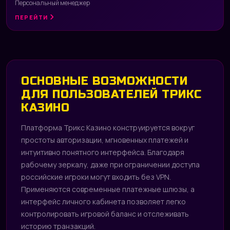
Персональный менеджер
ПЕРЕЙТИ
ОСНОВНЫЕ ВОЗМОЖНОСТИ
ДЛЯ ПОЛЬЗОВАТЕЛЕЙ ТРИКС
КАЗИНО
Платформа Трикс Казино конструируется вокруг
простоты авторизации, мгновенных платежей и
интуитивно понятного интерфейса. Благодаря
рабочему зеркалу, даже при ограничении доступа
российские игроки могут входить без VPN.
Применяются современные платежные шлюзы, а
интерфейс личного кабинета позволяет легко
контролировать игровой баланс и отслеживать
историю транзакций.