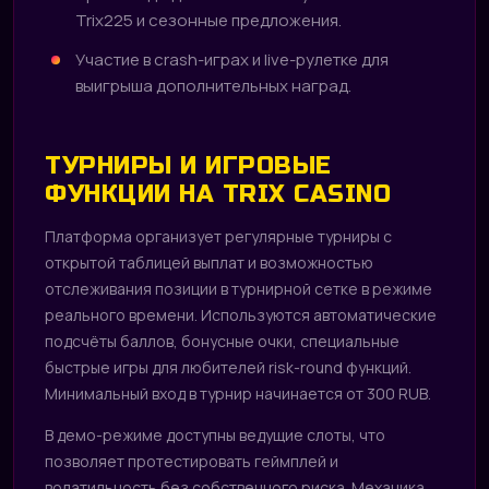
Trix225 и сезонные предложения.
Участие в crash-играх и live-рулетке для
выигрыша дополнительных наград.
ТУРНИРЫ И ИГРОВЫЕ
ФУНКЦИИ НА TRIX CASINO
Платформа организует регулярные турниры с
открытой таблицей выплат и возможностью
отслеживания позиции в турнирной сетке в режиме
реального времени. Используются автоматические
подсчёты баллов, бонусные очки, специальные
быстрые игры для любителей risk-round функций.
Минимальный вход в турнир начинается от 300 RUB.
В демо-режиме доступны ведущие слоты, что
позволяет протестировать геймплей и
волатильность без собственного риска. Механика