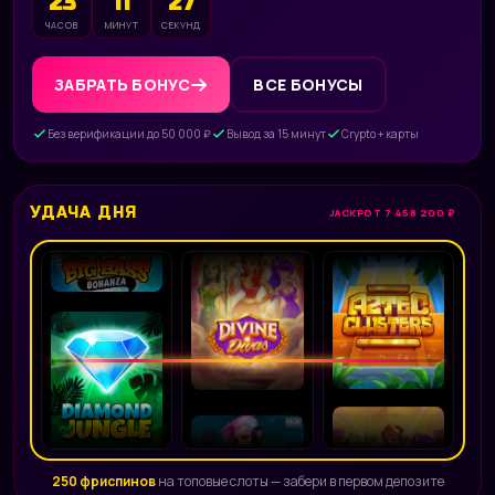
23
11
25
ЧАСОВ
МИНУТ
СЕКУНД
ЗАБРАТЬ БОНУС
ВСЕ БОНУСЫ
Без верификации до 50 000 ₽
Вывод за 15 минут
Crypto + карты
УДАЧА ДНЯ
JACKPOT 7 458 200 ₽
250 фриспинов
на топовые слоты — забери в первом депозите