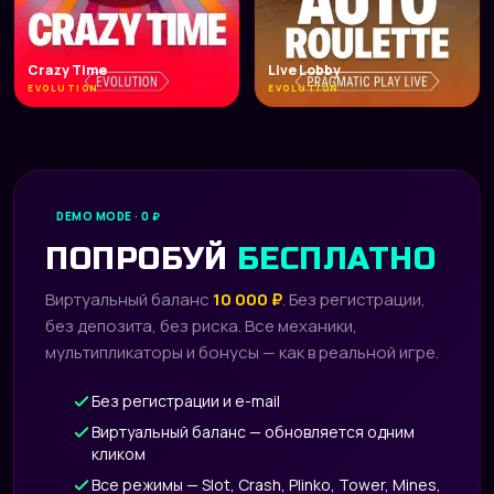
Crazy Time
Live Lobby
EVOLUTION
EVOLUTION
DEMO MODE · 0 ₽
ПОПРОБУЙ
БЕСПЛАТНО
Виртуальный баланс
10 000 ₽
. Без регистрации,
без депозита, без риска. Все механики,
мультипликаторы и бонусы — как в реальной игре.
Без регистрации и e-mail
Виртуальный баланс — обновляется одним
кликом
Все режимы — Slot, Crash, Plinko, Tower, Mines,