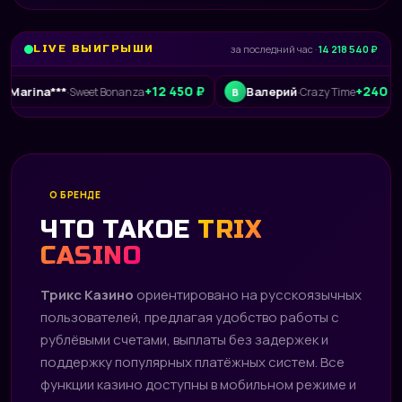
LIVE ВЫИГРЫШИ
за последний час ·
14 218 540 ₽
+12 450 ₽
+240 015 ₽
a***
Валерий
·
Sweet Bonanza
·
Crazy Time
В
О БРЕНДЕ
ЧТО ТАКОЕ
TRIX
CASINO
Трикс Казино
ориентировано на русскоязычных
пользователей, предлагая удобство работы с
рублёвыми счетами, выплаты без задержек и
поддержку популярных платёжных систем. Все
функции казино доступны в мобильном режиме и