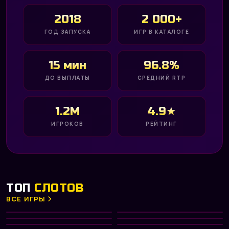
2018
2 000+
ГОД ЗАПУСКА
ИГР В КАТАЛОГЕ
15 мин
96.8%
ДО ВЫПЛАТЫ
СРЕДНИЙ RTP
1.2M
4.9★
ИГРОКОВ
РЕЙТИНГ
ТОП
СЛОТОВ
ВСЕ ИГРЫ
Gates of Olympus 1000
Big Bass Bonanza
HOT
Diamond of Jungle
Aztec Clusters
NEW
PRAGMATIC PLAY
PRAGMATIC PLAY