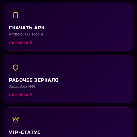
СКАЧАТЬ APK
Android · iOS · Mobile
ПЕРЕЙТИ
РАБОЧЕЕ ЗЕРКАЛО
Заходи без VPN
ПЕРЕЙТИ
VIP-СТАТУС