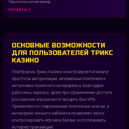
Персональный менеджер
ПЕРЕЙТИ
ОСНОВНЫЕ ВОЗМОЖНОСТИ
ДЛЯ ПОЛЬЗОВАТЕЛЕЙ ТРИКС
КАЗИНО
Платформа Трикс Казино конструируется вокруг
простоты авторизации, мгновенных платежей и
интуитивно понятного интерфейса. Благодаря
рабочему зеркалу, даже при ограничении доступа
российские игроки могут входить без VPN.
Применяются современные платежные шлюзы, а
интерфейс личного кабинета позволяет легко
контролировать игровой баланс и отслеживать
историю транзакций.