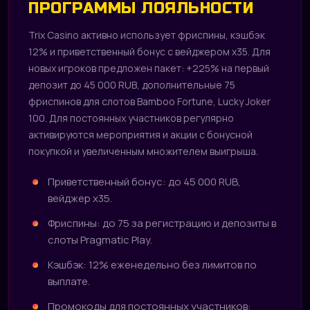
ПРОГРАММЫ ЛОЯЛЬНОСТИ
Trix Casino активно использует фриспины, кэшбэк
12% и приветственный бонус с вейджером x35. Для
новых игроков предложен пакет: +225% на первый
депозит до 45 000 RUB, дополнительные 75
фриспинов для слотов Bamboo Fortune, Lucky Joker
100. Для постоянных участников регулярно
активируются мероприятия и акции с бонусной
покупкой и увеличенным множителем выигрыша.
Приветственный бонус: до 45 000 RUB,
вейджер x35.
Фриспины: до 75 за регистрацию и депозиты в
слоты Pragmatic Play.
Кэшбэк: 12% еженедельно без лимитов по
выплате.
Промокоды для постоянных участников: