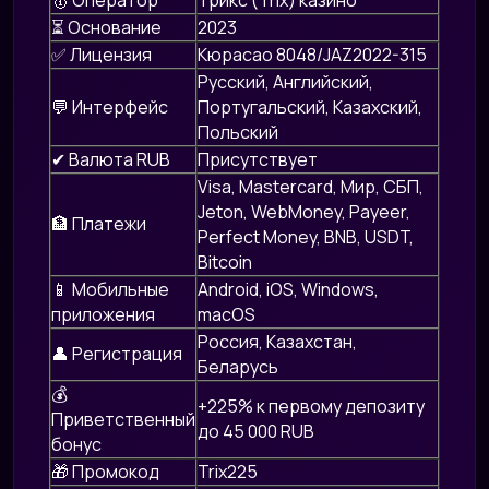
🥇 Оператор
Трикс (Trix) казино
⏳ Основание
2023
✅ Лицензия
Кюрасао 8048/JAZ2022-315
Русский, Английский,
💬 Интерфейс
Португальский, Казахский,
Польский
✔ Валюта RUB
Присутствует
Visa, Mastercard, Мир, СБП,
Jeton, WebMoney, Payeer,
🏦 Платежи
Perfect Money, BNB, USDT,
Bitcoin
📱 Мобильные
Android, iOS, Windows,
приложения
macOS
Россия, Казахстан,
👤 Регистрация
Беларусь
💰
+225% к первому депозиту
Приветственный
до 45 000 RUB
бонус
🎁 Промокод
Trix225