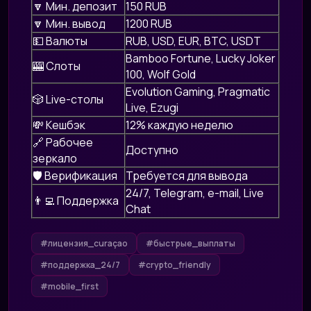
🔽 Мин. депозит
150 RUB
🔽 Мин. вывод
1200 RUB
💵 Валюты
RUB, USD, EUR, BTC, USDT
Bamboo Fortune, Lucky Joker
🎰 Слоты
100, Wolf Gold
Evolution Gaming, Pragmatic
🎲 Live-столы
Live, Ezugi
💸 Кешбэк
12% каждую неделю
🔗 Рабочее
Доступно
зеркало
🛡️ Верификация
Требуется для вывода
24/7, Telegram, e-mail, Live
👨‍💻 Поддержка
Chat
#лицензия_curaçao
#быстрые_выплаты
#поддержка_24/7
#crypto_friendly
#mobile_first