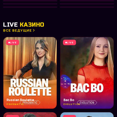
Divine Divas
Dreamshock
TOP
NETENT
PRAGMATIC PLAY
Hot Fruit
Phoenix Rising
NEW
PLAY’N GO
NETENT
Fruit Machine
Capymania Yellow
HOT
MICROGAMING
PLAY’N GO
Big Win x25
Fab Farm
MICROGAMING
PRAGMATIC PLAY
NETENT
PLAY’N GO
LIVE
КАЗИНО
ВСЕ ВЕДУЩИЕ
LIVE
LIVE
Russian Roulette
Bac Bo
PRAGMATIC
EVOLUTION