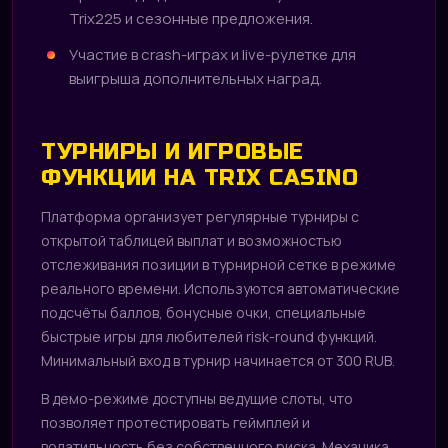
Trix225 и сезонные предложения.
Участие в crash-играх и live-рулетке для
выигрыша дополнительных наград.
ТУРНИРЫ И ИГРОВЫЕ
ФУНКЦИИ НА TRIX CASINO
Платформа организует регулярные турниры с
открытой таблицей выплат и возможностью
отслеживания позиции в турнирной сетке в режиме
реального времени. Используются автоматические
подсчёты баллов, бонусные очки, специальные
быстрые игры для любителей risk-round функций.
Минимальный вход в турнир начинается от 300 RUB.
В демо-режиме доступны ведущие слоты, что
позволяет протестировать геймплей и
волатильность без собственного риска. Механика