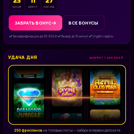
23
11
25
ЧАСОВ
МИНУТ
СЕКУНД
ЗАБРАТЬ БОНУС
ВСЕ БОНУСЫ
Без верификации до 50 000 ₽
Вывод за 15 минут
Crypto + карты
УДАЧА ДНЯ
JACKPOT 7 458 200 ₽
250 фриспинов
на топовые слоты — забери в первом депозите