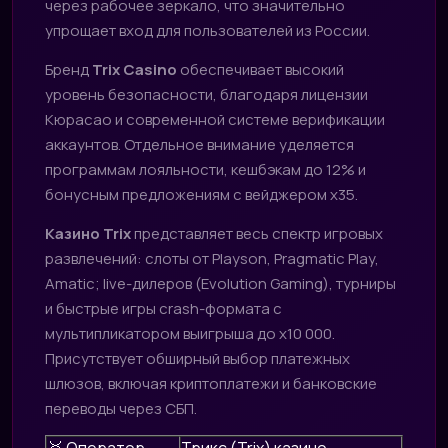
через рабочее зеркало, что значительно
упрощает вход для пользователей из России.
Бренд
Trix Casino
обеспечивает высокий
уровень безопасности, благодаря лицензии
Кюрасао и современной системе верификации
аккаунтов. Отдельное внимание уделяется
программам лояльности, кешбэкам до 12% и
бонусным предложениям с вейджером x35.
Казино Trix
представляет весь спектр игровых
развлечений: слоты от Playson, Pragmatic Play,
Amatic; live-дилеров (Evolution Gaming), турниры
и быстрые игры crash-формата с
мультипликатором выигрыша до x10 000.
Присутствует обширный выбор платежных
шлюзов, включая криптоплатежи и банковские
переводы через СБП.