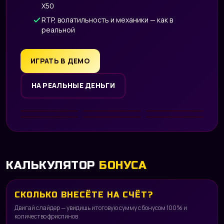
X50
RTP, волатильность и механики — как в
реальной
ИГРАТЬ В ДЕМО
НА РЕАЛЬНЫЕ ДЕНЬГИ
DEMO
DEMO
DEMO
DEMO
DEMO
DEMO
КАЛЬКУЛЯТОР
БОНУСА
СКОЛЬКО ВНЕСЁТЕ НА СЧЁТ?
Двигай слайдер — увидишь итоговую сумму с бонусом 100% и
количество фриспинов