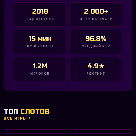
2018
2 000+
ГОД ЗАПУСКА
ИГР В КАТАЛОГЕ
15 мин
96.8%
ДО ВЫПЛАТЫ
СРЕДНИЙ RTP
1.2M
4.9★
ИГРОКОВ
РЕЙТИНГ
ТОП
СЛОТОВ
ВСЕ ИГРЫ
Gates of Olympus 1000
Big Bass Bonanza
HOT
Diamond of Jungle
Aztec Clusters
NEW
PRAGMATIC PLAY
PRAGMATIC PLAY