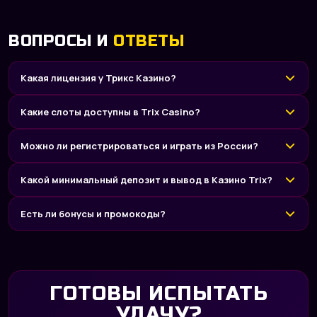
ВОПРОСЫ И
ОТВЕТЫ
Какая лицензия у Трикс Казино?
Какие слоты доступны в Trix Casino?
Можно ли регистрироваться и играть из России?
Какой минимальный депозит и вывод в Казино Trix?
Есть ли бонусы и промокоды?
ГОТОВЫ ИСПЫТАТЬ
УДАЧУ?