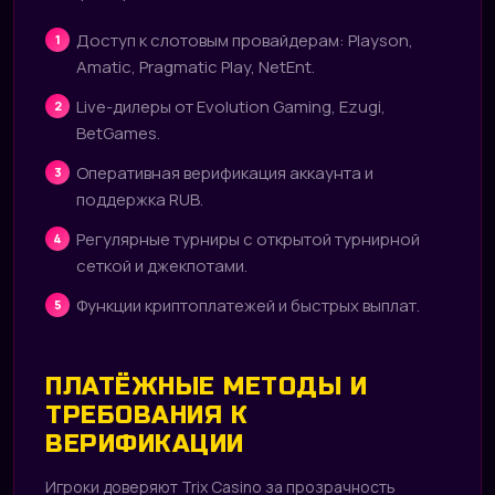
Доступ к слотовым провайдерам: Playson,
Amatic, Pragmatic Play, NetEnt.
Live-дилеры от Evolution Gaming, Ezugi,
BetGames.
Оперативная верификация аккаунта и
поддержка RUB.
Регулярные турниры с открытой турнирной
сеткой и джекпотами.
Функции криптоплатежей и быстрых выплат.
ПЛАТЁЖНЫЕ МЕТОДЫ И
ТРЕБОВАНИЯ К
ВЕРИФИКАЦИИ
Игроки доверяют Trix Casino за прозрачность