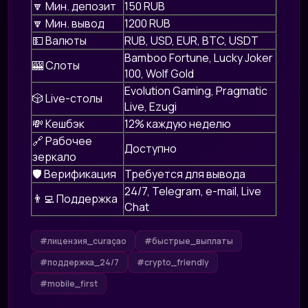
🔽 Мин. депозит
150 RUB
🔽 Мин. вывод
1200 RUB
💵 Валюты
RUB, USD, EUR, BTC, USDT
Bamboo Fortune, Lucky Joker
🎰 Слоты
100, Wolf Gold
Evolution Gaming, Pragmatic
🎲 Live-столы
Live, Ezugi
💸 Кешбэк
12% каждую неделю
🔗 Рабочее
Доступно
зеркало
🛡️ Верификация
Требуется для вывода
24/7, Telegram, e-mail, Live
👨‍💻 Поддержка
Chat
#лицензия_curaçao
#быстрые_выплаты
#поддержка_24/7
#crypto_friendly
#mobile_first