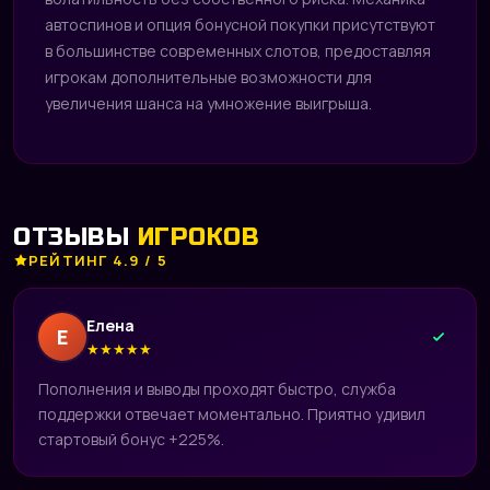
автоспинов и опция бонусной покупки присутствуют
в большинстве современных слотов, предоставляя
игрокам дополнительные возможности для
увеличения шанса на умножение выигрыша.
ОТЗЫВЫ
ИГРОКОВ
РЕЙТИНГ 4.9 / 5
Елена
Е
★
★
★
★
★
Пополнения и выводы проходят быстро, служба
поддержки отвечает моментально. Приятно удивил
стартовый бонус +225%.